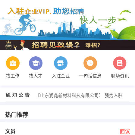
找工作
找人才
入驻企业
一句话信息
职场资讯
张 发布 [操作工 ] 招聘信息
【山东润鑫新材料科技有限公司】 强势入驻
【山东百赛陶瓷制品有限公司】 强势入驻
【淄博安蓝商贸】 强势入驻
【山东莘学教育】 强势入驻
热门推荐
【台湾工业园】 强势入驻
李树强 发布 [文员 ] 招聘信息
马啸 发布 [设备主管 ] 招聘信息
文员
面议